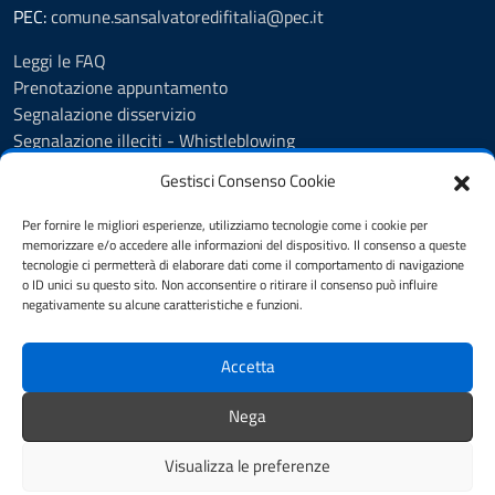
PEC:
comune.sansalvatoredifitalia@pec.it
Leggi le FAQ
Prenotazione appuntamento
Segnalazione disservizio
Segnalazione illeciti - Whistleblowing
Amministrazione Trasparente
Gestisci Consenso Cookie
Albo Pretorio
Informativa privacy
Per fornire le migliori esperienze, utilizziamo tecnologie come i cookie per
Cookie policy
memorizzare e/o accedere alle informazioni del dispositivo. Il consenso a queste
tecnologie ci permetterà di elaborare dati come il comportamento di navigazione
Dichiarazione di accessibilità
o ID unici su questo sito. Non acconsentire o ritirare il consenso può influire
Note legali
negativamente su alcune caratteristiche e funzioni.
Segnalazioni di inaccessibilità
Accetta
SEGUICI SU
Nega
Facebook Comune
Facebook farmacia
Visualizza le preferenze