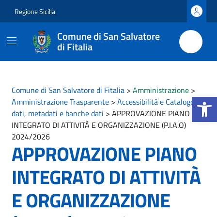
Vai ai contenuti
Vai al footer
Regione Sicilia
Comune di San Salvatore
di Fitalia
Comune di San Salvatore di Fitalia
>
Amministrazione
>
Apri la b
Amministrazione Trasparente
>
Accessibilità e Catalogo di
dati, metadati e banche dati
>
APPROVAZIONE PIANO
INTEGRATO DI ATTIVITÀ E ORGANIZZAZIONE (P.I.A.O)
2024/2026
APPROVAZIONE PIANO
INTEGRATO DI ATTIVITÀ
E ORGANIZZAZIONE