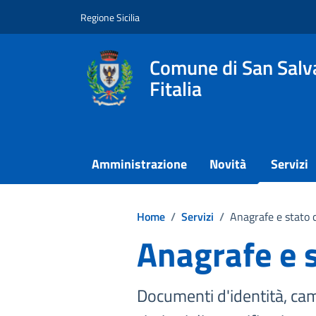
Vai ai contenuti
Vai al footer
Regione Sicilia
Comune di San Salva
Fitalia
Amministrazione
Novità
Servizi
Home
/
Servizi
/
Anagrafe e stato c
Anagrafe e s
Documenti d'identità, camb