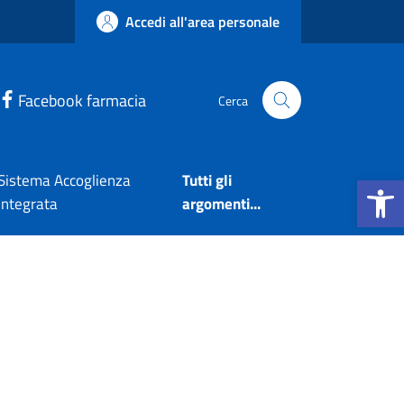
Accedi all'area personale
Facebook farmacia
Cerca
Apri la b
Sistema Accoglienza
Tutti gli
Integrata
argomenti...