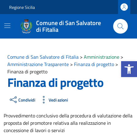
Vai ai contenuti
Vai al footer
Regione Sicilia
Comune di San Salvatore
di Fitalia
Comune di San Salvatore di Fitalia
>
Amministrazione
>
Apri la b
Amministrazione Trasparente
>
Finanza di progetto
>
Finanza di progetto
Finanza di progetto
Condividi
Vedi azioni
Provvedimento conclusivo della procedura di valutazione della
proposta del promotore relativa alla realizzazione in
concessione di lavori o servizi