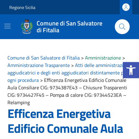
Vai ai contenuti
Vai al footer
Regione Sicilia
Comune di San Salvatore
di Fitalia
Comune di San Salvatore di Fitalia
>
Amministrazione
>
Apri la b
Amministrazione Trasparente
>
Atti delle amministrazioni
aggiudicatrici e degli enti aggiudicatori distintamente per
ogni procedura
>
Efficenza Energetiva Edificio Comunale
Aula Consiliare CIG: 9734387E43 – Chiusure Trasparenti
CIG: 9734427F45 – Pompa di calore CIG: 97344523EA –
Relamping
Efficenza Energetiva
Edificio Comunale Aula