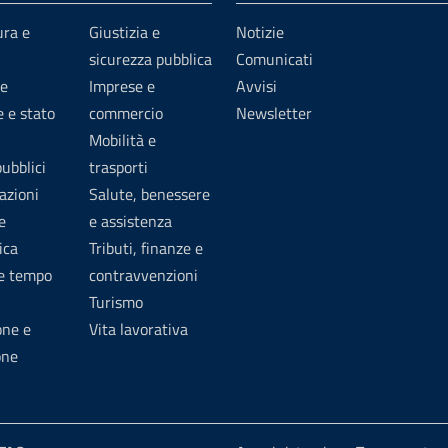
ura e
Giustizia e
Notizie
sicurezza pubblica
Comunicati
e
Imprese e
Avvisi
 e stato
commercio
Newsletter
Mobilità e
pubblici
trasporti
azioni
Salute, benessere
e
e assistenza
ica
Tributi, finanze e
 e tempo
contravvenzioni
Turismo
one e
Vita lavorativa
one