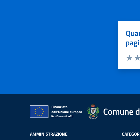
Quan
pagi
Valuta 
Val
Comune di
AMMINISTRAZIONE
CATEGORI