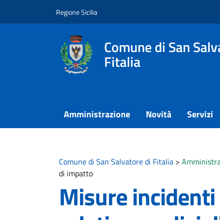
Vai ai contenuti
Vai al footer
Regione Sicilia
Comune di San Salva
Fitalia
Amministrazione
Novità
Servizi
Comune di San Salvatore di Fitalia
>
Amministra
di impatto
Misure incidenti