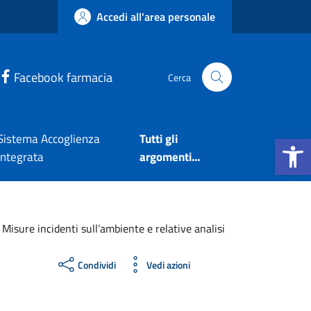
Accedi all'area personale
Facebook farmacia
Cerca
Apri la b
Sistema Accoglienza
Tutti gli
Integrata
argomenti...
>
Misure incidenti sull’ambiente e relative analisi
Condividi
Vedi azioni