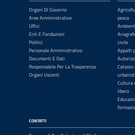
Organi Di Governo
Agricolt
Aree Amministrative
pesca
Uffici
Ambient
Enti E Fondazioni
Anagrafe
Politici
civile
Personale Amministrativo
Appalti 
Documenti E Dati
Autorizz
Responsabile Per La Trasparenza
Catasto 
Organi Uscenti
urbanist
Cultura
libero
Educazi
formazi
CONTATTI