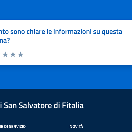
to sono chiare le informazioni su questa
na?
1 stelle su 5
uta 2 stelle su 5
Valuta 3 stelle su 5
Valuta 4 stelle su 5
Valuta 5 stelle su 5
 San Salvatore di Fitalia
E DI SERVIZIO
NOVITÀ