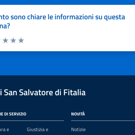
to sono chiare le informazioni su questa
na?
1 stelle su 5
uta 2 stelle su 5
Valuta 3 stelle su 5
Valuta 4 stelle su 5
Valuta 5 stelle su 5
 San Salvatore di Fitalia
E DI SERVIZIO
NOVITÀ
ura e
Giustizia e
Notizie