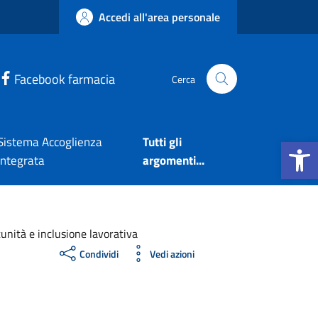
Accedi all'area personale
Facebook farmacia
Cerca
Apri la b
Sistema Accoglienza
Tutti gli
Integrata
argomenti...
unità e inclusione lavorativa
Condividi
Vedi azioni