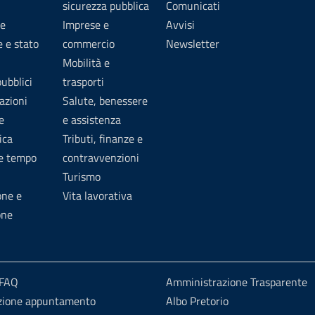
sicurezza pubblica
Comunicati
e
Imprese e
Avvisi
 e stato
commercio
Newsletter
Mobilità e
pubblici
trasporti
azioni
Salute, benessere
e
e assistenza
ica
Tributi, finanze e
 e tempo
contravvenzioni
Turismo
one e
Vita lavorativa
one
 FAQ
Amministrazione Trasparente
zione appuntamento
Albo Pretorio