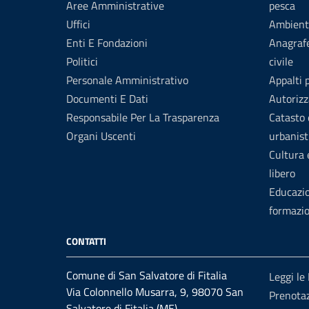
Aree Amministrative
pesca
Uffici
Ambient
Enti E Fondazioni
Anagrafe
Politici
civile
Personale Amministrativo
Appalti 
Documenti E Dati
Autorizz
Responsabile Per La Trasparenza
Catasto 
Organi Uscenti
urbanist
Cultura
libero
Educazi
formazi
CONTATTI
Comune di San Salvatore di Fitalia
Leggi le
Via Colonnello Musarra, 9, 98070 San
Prenota
Salvatore di Fitalia (ME)