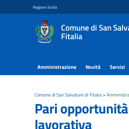
Vai ai contenuti
Vai al footer
Regione Sicilia
Comune di San Salva
Fitalia
Amministrazione
Novità
Servizi
Comune di San Salvatore di Fitalia
>
Amministra
Pari opportunità
lavorativa