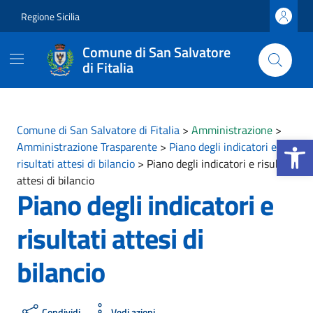
Vai ai contenuti
Vai al footer
Regione Sicilia
Comune di San Salvatore
di Fitalia
Comune di San Salvatore di Fitalia
>
Amministrazione
>
Apri la b
Amministrazione Trasparente
>
Piano degli indicatori e
risultati attesi di bilancio
>
Piano degli indicatori e risultati
attesi di bilancio
Piano degli indicatori e
risultati attesi di
bilancio
Condividi
Vedi azioni