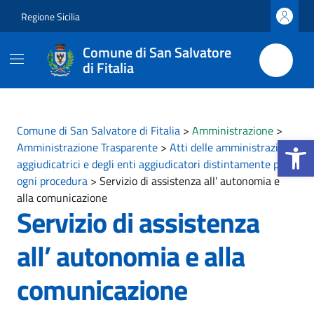
Vai ai contenuti
Vai al footer
Regione Sicilia
Comune di San Salvatore
di Fitalia
Comune di San Salvatore di Fitalia
>
Amministrazione
>
Apri la b
Amministrazione Trasparente
>
Atti delle amministrazioni
aggiudicatrici e degli enti aggiudicatori distintamente per
ogni procedura
>
Servizio di assistenza all’ autonomia e
alla comunicazione
Servizio di assistenza
all’ autonomia e alla
comunicazione