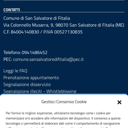
CONTATTI
Comune di San Salvatore di Fitalia
Via Colonnello Musarra, 9, 98070 San Salvatore di Fitalia (ME)
C.F. 84004140830 / P.IVA 00527130835
Telefono: 0941486452
PEC:
comune.sansalvatoredifitalia@pec.it
Leggi le FAQ
Prenotazione appuntamento
Segnalazione disservizio
Segnalazione illeciti - Whistleblowing
Amministrazione Trasparente
Gestisci Consenso Cookie
Albo Pretorio
Informativa privacy
Per fornire le migliori esperienze, utilizziamo tecnologie come i cookie per
Cookie policy
memorizzare e/o accedere alle informazioni del dispositivo. Il consenso a queste
tecnologie ci permetterà di elaborare dati come il comportamento di navigazione
Dichiarazione di accessibilità