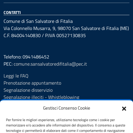
CONTATTI
Comune di San Salvatore di Fitalia
Via Colonnello Musarra, 9, 98070 San Salvatore di Fitalia (ME)
C.F. 84004140830 / P.IVA 00527130835
Telefono: 0941486452
PEC:
comune.sansalvatoredifitalia@pec.it
Leggi le FAQ
Prenotazione appuntamento
Segnalazione disservizio
Segnalazione illeciti - Whistleblowing
Amministrazione Trasparente
Gestisci Consenso Cookie
Albo Pretorio
Informativa privacy
Per fornire le migliori esperienze, utilizziamo tecnologie come i cookie per
Cookie policy
memorizzare e/o accedere alle informazioni del dispositivo. Il consenso a queste
tecnologie ci permetterà di elaborare dati come il comportamento di navigazione
Dichiarazione di accessibilità