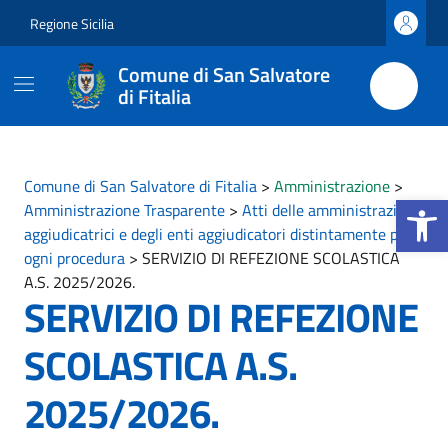
Vai ai contenuti
Vai al footer
Regione Sicilia
Comune di San Salvatore
di Fitalia
Comune di San Salvatore di Fitalia
>
Amministrazione
>
Apri la b
Amministrazione Trasparente
>
Atti delle amministrazioni
aggiudicatrici e degli enti aggiudicatori distintamente per
ogni procedura
>
SERVIZIO DI REFEZIONE SCOLASTICA
A.S. 2025/2026.
SERVIZIO DI REFEZIONE
SCOLASTICA A.S.
2025/2026.