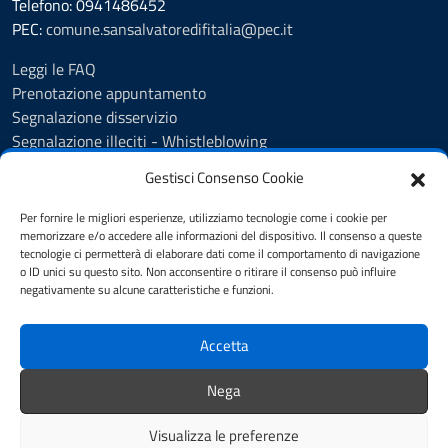
Telefono: 0941486452
PEC:
comune.sansalvatoredifitalia@pec.it
Leggi le FAQ
Prenotazione appuntamento
Segnalazione disservizio
Segnalazione illeciti - Whistleblowing
Amministrazione Trasparente
Gestisci Consenso Cookie
Albo Pretorio
Informativa privacy
Per fornire le migliori esperienze, utilizziamo tecnologie come i cookie per
Cookie policy
memorizzare e/o accedere alle informazioni del dispositivo. Il consenso a queste
tecnologie ci permetterà di elaborare dati come il comportamento di navigazione
Dichiarazione di accessibilità
o ID unici su questo sito. Non acconsentire o ritirare il consenso può influire
Note legali
negativamente su alcune caratteristiche e funzioni.
Segnalazioni di inaccessibilità
Accetta
SEGUICI SU
Nega
Facebook Comune
Facebook farmacia
Visualizza le preferenze