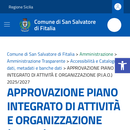
Vai ai contenuti
Vai al footer
Regione Sicilia
Comune di San Salvatore
di Fitalia
Comune di San Salvatore di Fitalia
>
Amministrazione
>
Apri la b
Amministrazione Trasparente
>
Accessibilità e Catalogo di
dati, metadati e banche dati
>
APPROVAZIONE PIANO
INTEGRATO DI ATTIVITÀ E ORGANIZZAZIONE (P.I.A.O.)
2025/2027
APPROVAZIONE PIANO
INTEGRATO DI ATTIVITÀ
E ORGANIZZAZIONE