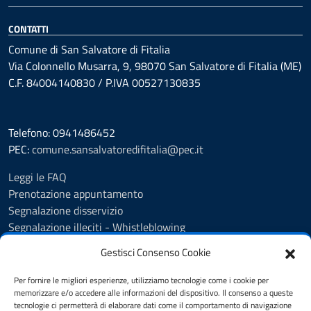
CONTATTI
Comune di San Salvatore di Fitalia
Via Colonnello Musarra, 9, 98070 San Salvatore di Fitalia (ME)
C.F. 84004140830 / P.IVA 00527130835
Telefono: 0941486452
PEC:
comune.sansalvatoredifitalia@pec.it
Leggi le FAQ
Prenotazione appuntamento
Segnalazione disservizio
Segnalazione illeciti - Whistleblowing
Amministrazione Trasparente
Gestisci Consenso Cookie
Albo Pretorio
Informativa privacy
Per fornire le migliori esperienze, utilizziamo tecnologie come i cookie per
Cookie policy
memorizzare e/o accedere alle informazioni del dispositivo. Il consenso a queste
tecnologie ci permetterà di elaborare dati come il comportamento di navigazione
Dichiarazione di accessibilità