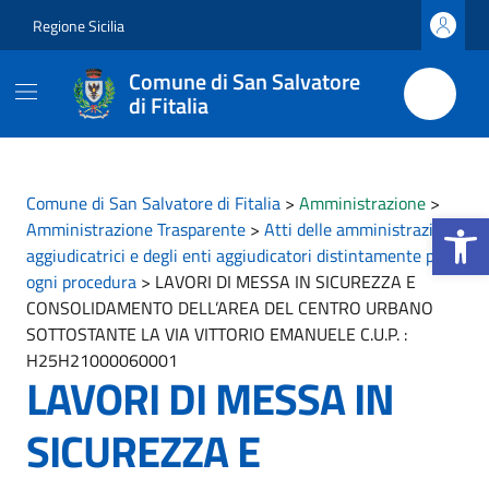
Vai ai contenuti
Vai al footer
Regione Sicilia
Comune di San Salvatore
di Fitalia
Comune di San Salvatore di Fitalia
>
Amministrazione
>
Apri la b
Amministrazione Trasparente
>
Atti delle amministrazioni
aggiudicatrici e degli enti aggiudicatori distintamente per
ogni procedura
>
LAVORI DI MESSA IN SICUREZZA E
CONSOLIDAMENTO DELL’AREA DEL CENTRO URBANO
SOTTOSTANTE LA VIA VITTORIO EMANUELE C.U.P. :
H25H21000060001
LAVORI DI MESSA IN
SICUREZZA E