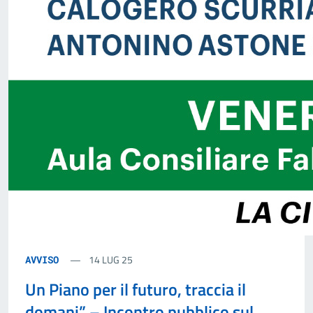
14 LUG 25
AVVISO
Un Piano per il futuro, traccia il
domani” – Incontro pubblico sul