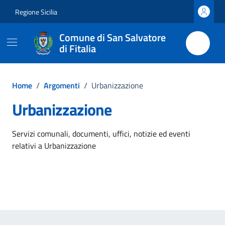
Vai ai contenuti
Vai al footer
Regione Sicilia
Comune di San Salvatore
di Fitalia
Home
/
Argomenti
/
Urbanizzazione
Urbanizzazione
Dettagli dell'argomento
Servizi comunali, documenti, uffici, notizie ed eventi
relativi a Urbanizzazione