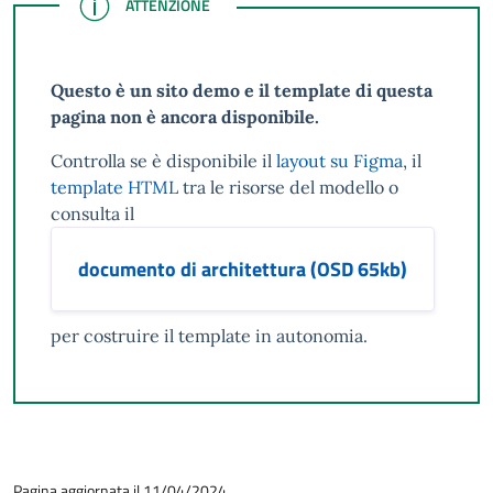
ATTENZIONE
ATTENZIONE
Questo è un sito demo e il template di questa
pagina non è ancora disponibile.
Controlla se è disponibile il
layout su Figma
, il
template HTML
tra le risorse del modello o
consulta il
documento di architettura (OSD 65kb)
per costruire il template in autonomia.
Pagina aggiornata il 11/04/2024