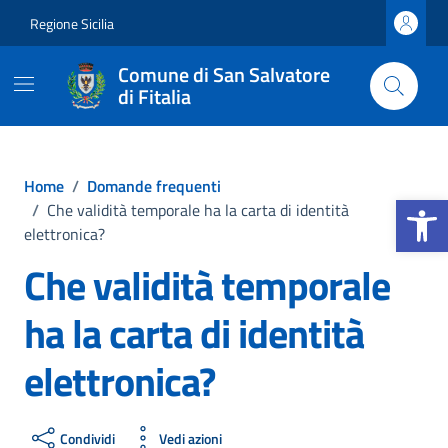
Vai ai contenuti
Vai al footer
Regione Sicilia
Comune di San Salvatore
di Fitalia
Home
/
Domande frequenti
Apri la b
/
Che validità temporale ha la carta di identità
elettronica?
Che validità temporale
ha la carta di identità
elettronica?
Condividi
Vedi azioni