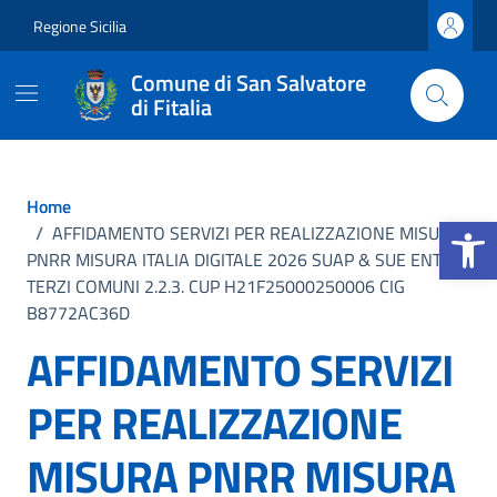
Vai ai contenuti
Vai al footer
Regione Sicilia
Comune di San Salvatore
di Fitalia
Home
Apri la b
/
AFFIDAMENTO SERVIZI PER REALIZZAZIONE MISURA
PNRR MISURA ITALIA DIGITALE 2026 SUAP & SUE ENTI
TERZI COMUNI 2.2.3. CUP H21F25000250006 CIG
B8772AC36D
AFFIDAMENTO SERVIZI
PER REALIZZAZIONE
MISURA PNRR MISURA