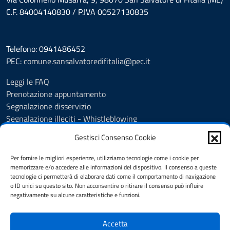
C.F. 84004140830 / P.IVA 00527130835
Telefono: 0941486452
PEC:
comune.sansalvatoredifitalia@pec.it
Leggi le FAQ
Prenotazione appuntamento
Segnalazione disservizio
Segnalazione illeciti - Whistleblowing
Amministrazione Trasparente
Gestisci Consenso Cookie
Albo Pretorio
Informativa privacy
Per fornire le migliori esperienze, utilizziamo tecnologie come i cookie per
Cookie policy
memorizzare e/o accedere alle informazioni del dispositivo. Il consenso a queste
tecnologie ci permetterà di elaborare dati come il comportamento di navigazione
Dichiarazione di accessibilità
o ID unici su questo sito. Non acconsentire o ritirare il consenso può influire
Note legali
negativamente su alcune caratteristiche e funzioni.
Segnalazioni di inaccessibilità
Accetta