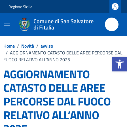
Vai ai contenuti
Vai al footer
Regione Sicilia
Comune di San Salvatore
di Fitalia
Home
/
Novità
/
avviso
/
AGGIORNAMENTO CATASTO DELLE AREE PERCORSE DAL
Apri la b
FUOCO RELATIVO ALL’ANNO 2025
AGGIORNAMENTO
CATASTO DELLE AREE
PERCORSE DAL FUOCO
RELATIVO ALL’ANNO