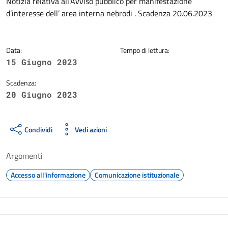
Dettagli della notizia
Notizia relativa all'Avviso pubblico per manifestazione
d’interesse dell’ area interna nebrodi . Scadenza 20.06.2023
Data:
Tempo di lettura:
15 Giugno 2023
Scadenza:
20 Giugno 2023
Condividi
Vedi azioni
Argomenti
Accesso all'informazione
Comunicazione istituzionale