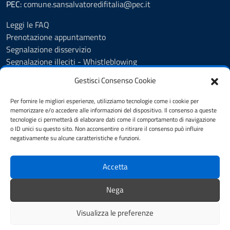
PEC:
comune.sansalvatoredifitalia@pec.it
Leggi le FAQ
Prenotazione appuntamento
Segnalazione disservizio
Segnalazione illeciti - Whistleblowing
Amministrazione Trasparente
Gestisci Consenso Cookie
Albo Pretorio
Informativa privacy
Per fornire le migliori esperienze, utilizziamo tecnologie come i cookie per
Cookie policy
memorizzare e/o accedere alle informazioni del dispositivo. Il consenso a queste
tecnologie ci permetterà di elaborare dati come il comportamento di navigazione
Dichiarazione di accessibilità
o ID unici su questo sito. Non acconsentire o ritirare il consenso può influire
Note legali
negativamente su alcune caratteristiche e funzioni.
Segnalazioni di inaccessibilità
Accetta
SEGUICI SU
Nega
Facebook Comune
Facebook farmacia
Visualizza le preferenze