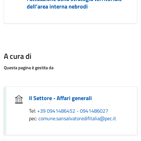
dell’area interna nebrodi
A cura di
Questa pagina è gestita da
II Settore - Affari generali
Tel:
+39 0941486452 - 0941486027
pec:
comune.sansalvatoredifitalia@pec.it