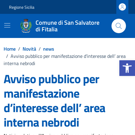
Vai ai contenuti
Vai al footer
Regione Sicilia
Comune di San Salvatore
di Fitalia
Home
/
Novità
/
news
/
Avviso pubblico per manifestazione d’interesse dell’ area
Apri la b
interna nebrodi
Avviso pubblico per
manifestazione
d’interesse dell’ area
interna nebrodi