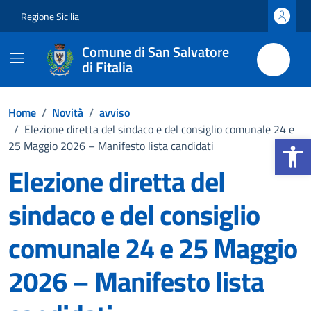
Vai ai contenuti
Vai al footer
Regione Sicilia
Comune di San Salvatore
di Fitalia
Home
/
Novità
/
avviso
/
Elezione diretta del sindaco e del consiglio comunale 24 e
Apri la b
25 Maggio 2026 – Manifesto lista candidati
Elezione diretta del
sindaco e del consiglio
comunale 24 e 25 Maggio
2026 – Manifesto lista