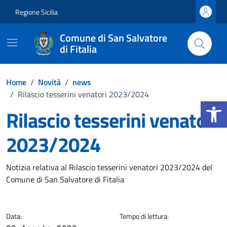
Vai ai contenuti
Vai al footer
Regione Sicilia
Comune di San Salvatore
di Fitalia
Home
/
Novità
/
news
/
Rilascio tesserini venatori 2023/2024
Apri la b
Rilascio tesserini venatori
2023/2024
Dettagli della notizia
Notizia relativa al Rilascio tesserini venatori 2023/2024 del
Comune di San Salvatore di Fitalia
Data:
Tempo di lettura: