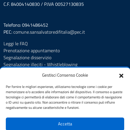
C.F. 84004140830 / P.IVA 00527130835
Telefono: 0941486452
PEC:
comune.sansalvatoredifitalia@pec.it
Leggi le FAQ
Prenotazione appuntamento
Segnalazione disservizio
Segnalazione illeciti - Whistleblowing
Amministrazione Trasparente
Gestisci Consenso Cookie
Albo Pretorio
Informativa privacy
Per fornire le migliori esperienze, utilizziamo tecnologie come i cookie per
Cookie policy
memorizzare e/o accedere alle informazioni del dispositivo. Il consenso a queste
tecnologie ci permetterà di elaborare dati come il comportamento di navigazione
Dichiarazione di accessibilità
o ID unici su questo sito. Non acconsentire o ritirare il consenso può influire
Note legali
negativamente su alcune caratteristiche e funzioni.
Segnalazioni di inaccessibilità
Accetta