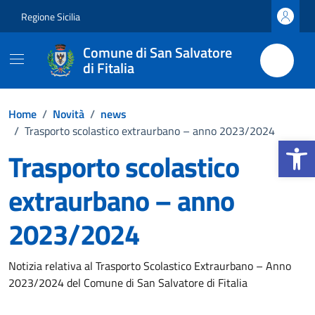
Vai ai contenuti
Vai al footer
Regione Sicilia
Comune di San Salvatore
di Fitalia
Home
/
Novità
/
news
/
Trasporto scolastico extraurbano – anno 2023/2024
Apri la b
Trasporto scolastico
extraurbano – anno
2023/2024
Dettagli della notizia
Notizia relativa al Trasporto Scolastico Extraurbano – Anno
2023/2024 del Comune di San Salvatore di Fitalia