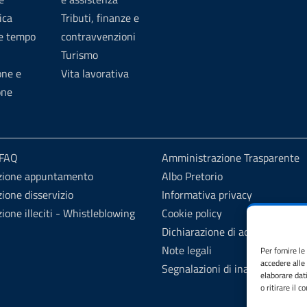
ica
Tributi, finanze e
 e tempo
contravvenzioni
Turismo
one e
Vita lavorativa
one
 FAQ
Amministrazione Trasparente
zione appuntamento
Albo Pretorio
ione disservizio
Informativa privacy
ione illeciti - Whistleblowing
Cookie policy
Dichiarazione di accessibilità
Note legali
Per fornire l
accedere alle
Segnalazioni di inaccessibilità
elaborare dat
o ritirare il 