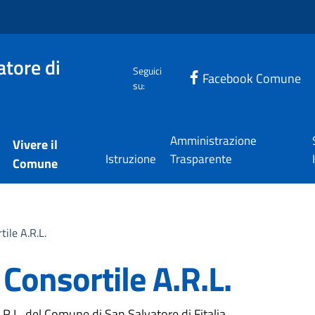
tore di
Seguici
Facebook Comune
su:
Amministrazione
Vivere il
Istruzione
Trasparente
Comune
tile A.R.L.
 Consortile A.R.L.
A.R.L. del Comune di San Salvatore di Fitalia