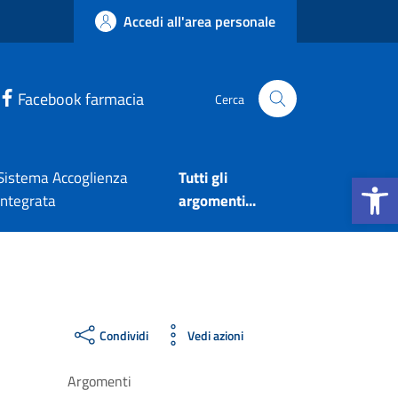
Accedi all'area personale
Facebook farmacia
Cerca
Apri la b
Sistema Accoglienza
Tutti gli
Integrata
argomenti...
Condividi
Vedi azioni
Argomenti