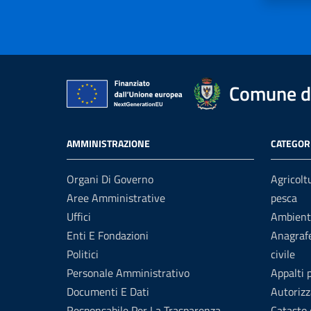
Comune di
AMMINISTRAZIONE
CATEGORI
Organi Di Governo
Agricolt
Aree Amministrative
pesca
Uffici
Ambient
Enti E Fondazioni
Anagrafe
Politici
civile
Personale Amministrativo
Appalti 
Documenti E Dati
Autorizz
Responsabile Per La Trasparenza
Catasto 