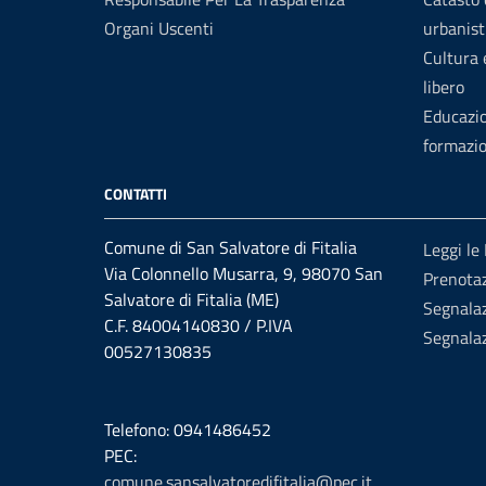
Organi Uscenti
urbanist
Cultura
libero
Educazi
formazi
CONTATTI
Comune di San Salvatore di Fitalia
Leggi le
Via Colonnello Musarra, 9, 98070 San
Prenota
Salvatore di Fitalia (ME)
Segnalaz
C.F. 84004140830 / P.IVA
Segnalaz
00527130835
Telefono: 0941486452
PEC:
comune.sansalvatoredifitalia@pec.it