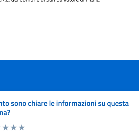
to sono chiare le informazioni su questa
na?
1 stelle su 5
uta 2 stelle su 5
Valuta 3 stelle su 5
Valuta 4 stelle su 5
Valuta 5 stelle su 5