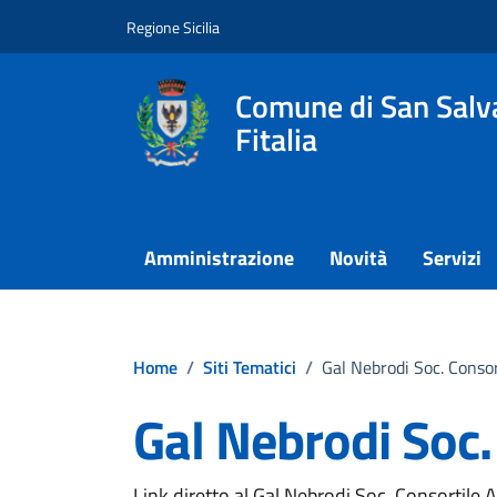
Vai ai contenuti
Vai al footer
Regione Sicilia
Comune di San Salva
Fitalia
Amministrazione
Novità
Servizi
Home
/
Siti Tematici
/
Gal Nebrodi Soc. Consor
Gal Nebrodi Soc.
Link diretto al Gal Nebrodi Soc. Consortile 