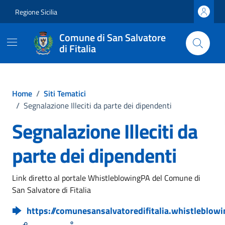
Vai ai contenuti
Vai al footer
Regione Sicilia
Comune di San Salvatore
di Fitalia
Home
/
Siti Tematici
/
Segnalazione Illeciti da parte dei dipendenti
Segnalazione Illeciti da
parte dei dipendenti
Link diretto al portale WhistleblowingPA del Comune di
San Salvatore di Fitalia
https://comunesansalvatoredifitalia.whistleblowi