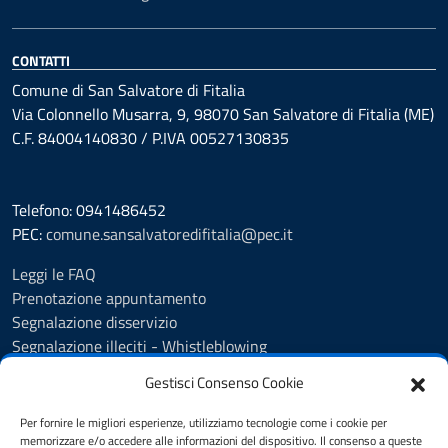
CONTATTI
Comune di San Salvatore di Fitalia
Via Colonnello Musarra, 9, 98070 San Salvatore di Fitalia (ME)
C.F. 84004140830 / P.IVA 00527130835
Telefono: 0941486452
PEC:
comune.sansalvatoredifitalia@pec.it
Leggi le FAQ
Prenotazione appuntamento
Segnalazione disservizio
Segnalazione illeciti - Whistleblowing
Amministrazione Trasparente
Gestisci Consenso Cookie
Albo Pretorio
Informativa privacy
Per fornire le migliori esperienze, utilizziamo tecnologie come i cookie per
Cookie policy
memorizzare e/o accedere alle informazioni del dispositivo. Il consenso a queste