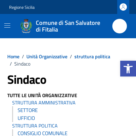
Vai ai contenuti
Vai al footer
Regione Sicilia
Comune di San Salvatore
di Fitalia
Home
/
Unità Organizzative
/
struttura politica
Apri la b
/
Sindaco
Sindaco
TUTTE LE UNITÀ ORGANIZZATIVE
STRUTTURA AMMINISTRATIVA
SETTORE
UFFICIO
STRUTTURA POLITICA
CONSIGLIO COMUNALE