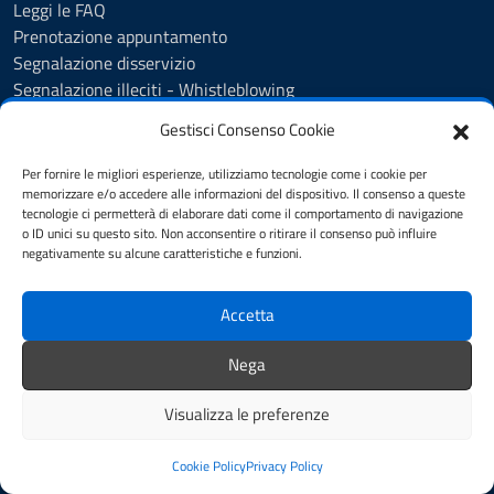
Leggi le FAQ
Prenotazione appuntamento
Segnalazione disservizio
Segnalazione illeciti - Whistleblowing
Amministrazione Trasparente
Gestisci Consenso Cookie
Albo Pretorio
Informativa privacy
Per fornire le migliori esperienze, utilizziamo tecnologie come i cookie per
Cookie policy
memorizzare e/o accedere alle informazioni del dispositivo. Il consenso a queste
tecnologie ci permetterà di elaborare dati come il comportamento di navigazione
Dichiarazione di accessibilità
o ID unici su questo sito. Non acconsentire o ritirare il consenso può influire
Note legali
negativamente su alcune caratteristiche e funzioni.
Segnalazioni di inaccessibilità
Accetta
SEGUICI SU
Nega
Facebook Comune
Facebook farmacia
Visualizza le preferenze
Mappa del sito
Credits
Cookie Policy
Privacy Policy