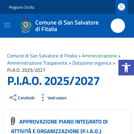
Vai ai contenuti
Vai al footer
Regione Sicilia
Comune di San Salvatore
di Fitalia
Comune di San Salvatore di Fitalia
>
Amministrazione
>
Apri la b
Amministrazione Trasparente
>
Dotazione organica
>
P.I.A.O. 2025/2027
P.I.A.O. 2025/2027
Condividi
Vedi azioni
APPROVAZIONE PIANO INTEGRATO DI
ATTIVITÀ E ORGANIZZAZIONE (P.I.A.O.)