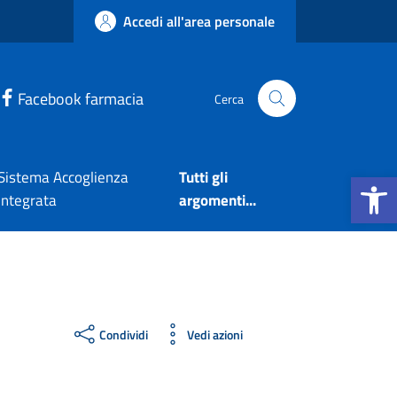
Accedi all'area personale
Facebook farmacia
Cerca
Apri la b
Sistema Accoglienza
Tutti gli
Integrata
argomenti...
Condividi
Vedi azioni