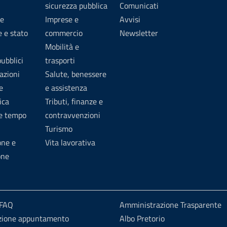
sicurezza pubblica
Comunicati
e
Imprese e
Avvisi
 e stato
commercio
Newsletter
Mobilità e
pubblici
trasporti
azioni
Salute, benessere
e
e assistenza
ica
Tributi, finanze e
 e tempo
contravvenzioni
Turismo
one e
Vita lavorativa
one
 FAQ
Amministrazione Trasparente
zione appuntamento
Albo Pretorio