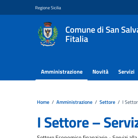
Vai ai contenuti
Vai al footer
Regione Sicilia
Comune di San Salva
Fitalia
Amministrazione
Novità
Servizi
Home
/
Amministrazione
/
Settore
/
I Setto
I Settore – Servi
Settore Economico finanziario - Servizi all