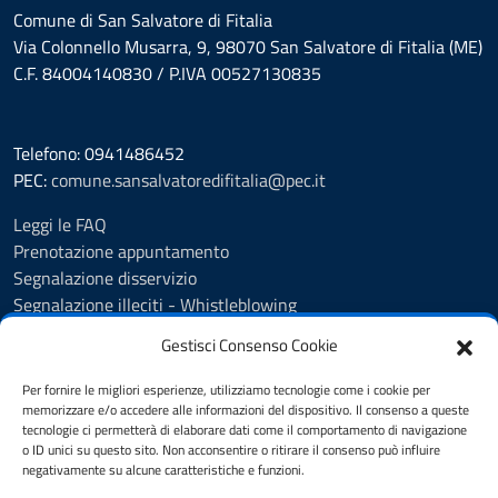
Comune di San Salvatore di Fitalia
Via Colonnello Musarra, 9, 98070 San Salvatore di Fitalia (ME)
C.F. 84004140830 / P.IVA 00527130835
Telefono: 0941486452
PEC:
comune.sansalvatoredifitalia@pec.it
Leggi le FAQ
Prenotazione appuntamento
Segnalazione disservizio
Segnalazione illeciti - Whistleblowing
Amministrazione Trasparente
Gestisci Consenso Cookie
Albo Pretorio
Informativa privacy
Per fornire le migliori esperienze, utilizziamo tecnologie come i cookie per
Cookie policy
memorizzare e/o accedere alle informazioni del dispositivo. Il consenso a queste
tecnologie ci permetterà di elaborare dati come il comportamento di navigazione
Dichiarazione di accessibilità
o ID unici su questo sito. Non acconsentire o ritirare il consenso può influire
Note legali
negativamente su alcune caratteristiche e funzioni.
Segnalazioni di inaccessibilità