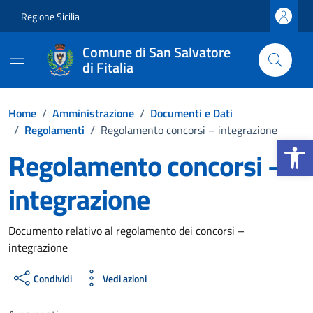
Vai ai contenuti
Vai al footer
Regione Sicilia
Comune di San Salvatore
di Fitalia
Home
/
Amministrazione
/
Documenti e Dati
/
Regolamenti
/
Regolamento concorsi – integrazione
Apri la b
Regolamento concorsi –
integrazione
Dettagli del documento
Documento relativo al regolamento dei concorsi –
integrazione
Condividi
Vedi azioni