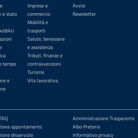
e
Imprese e
Avvisi
 e stato
commercio
Newsletter
Mobilità e
pubblici
trasporti
azioni
Salute, benessere
e
e assistenza
ica
Tributi, finanze e
 e tempo
contravvenzioni
Turismo
one e
Vita lavorativa
one
 FAQ
Amministrazione Trasparente
zione appuntamento
Albo Pretorio
ione disservizio
Informativa privacy