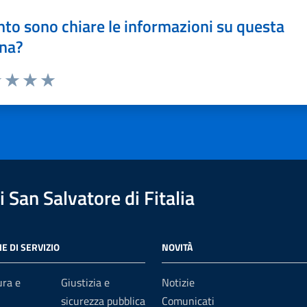
to sono chiare le informazioni su questa
na?
1 stelle su 5
uta 2 stelle su 5
Valuta 3 stelle su 5
Valuta 4 stelle su 5
Valuta 5 stelle su 5
 San Salvatore di Fitalia
E DI SERVIZIO
NOVITÀ
ura e
Giustizia e
Notizie
sicurezza pubblica
Comunicati