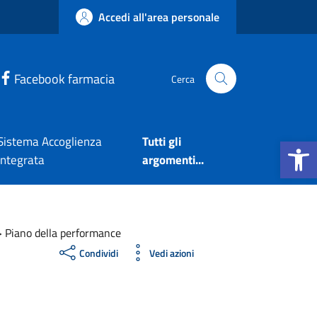
Accedi all'area personale
Facebook farmacia
Cerca
Apri la b
Sistema Accoglienza
Tutti gli
Integrata
argomenti...
>
Piano della performance
Condividi
Vedi azioni