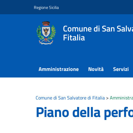
Vai ai contenuti
Vai al footer
Regione Sicilia
Comune di San Salva
Fitalia
Amministrazione
Novità
Servizi
Comune di San Salvatore di Fitalia
>
Amministra
Piano della per