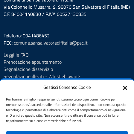
Via Colonnello Musarra, 9, 98070 San Salvatore di Fitalia (ME)
C.F. 84004140830 / P.IVA 00527130835
Telefono: 0941486452
PEC:
comune.sansalvatoredifitalia@pec.it
Leggi le FAQ
Prenotazione appuntamento
Segnalazione disservizio
Segnalazione illeciti - Whistleblowing
Amministrazione Trasparente
Gestisci Consenso Cookie
Albo Pretorio
Informativa privacy
Per fornire le migliori esperienze, utilizziamo tecnologie come i cookie per
Cookie policy
memorizzare e/o accedere alle informazioni del dispositivo. Il consenso a queste
tecnologie ci permetterà di elaborare dati come il comportamento di navigazione
Dichiarazione di accessibilità
o ID unici su questo sito. Non acconsentire o ritirare il consenso può influire
Note legali
negativamente su alcune caratteristiche e funzioni.
Segnalazioni di inaccessibilità