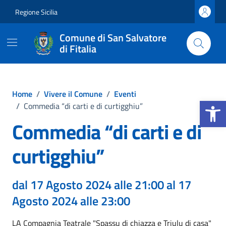
Vai ai contenuti
Vai al footer
Regione Sicilia
Comune di San Salvatore
di Fitalia
Home
/
Vivere il Comune
/
Eventi
Apri la b
/
Commedia “di carti e di curtigghiu”
Commedia “di carti e di
curtigghiu”
dal 17 Agosto 2024 alle 21:00 al 17
Agosto 2024 alle 23:00
LA Compagnia Teatrale "Spassu di chiazza e Triulu di casa"