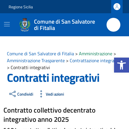
Vai ai contenuti
Vai al footer
Regione Sicilia
Comune di San Salvatore
di Fitalia
Comune di San Salvatore di Fitalia
>
Amministrazione
>
Apri la b
Amministrazione Trasparente
>
Contrattazione integrativa
>
Contratti integrativi
Contratti integrativi
Condividi
Vedi azioni
Contratto collettivo decentrato
integrativo anno 2025